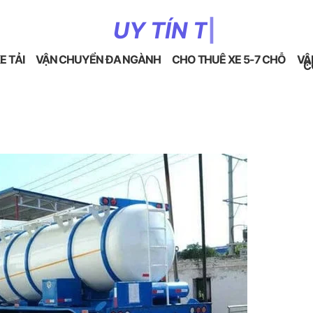
U
Y
T
Í
N
T
Ạ
O
N
|
E TẢI
VẬN CHUYỂN ĐA NGÀNH
CHO THUÊ XE 5-7 CHỖ
VẬ
C