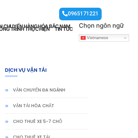
0965171221
Chọn ngôn ngữ
N CHUYỂN HÀNG HÓA BẮC NAM
ÔNG TRÌNH THỰC HIỆN
TIN TỨC
Vietnamese
DỊCH VỤ VẬN TẢI
VẬN CHUYỂN ĐA NGÀNH
VẬN TẢI HÓA CHẤT
CHO THUÊ XE 5-7 CHỖ
CHO THUÊ XE TẢI