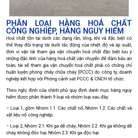
PHÂN LOẠI HÀNG HOÁ CHẤT
CÔNG NGHIỆP, HÀNG NGUY HIỂM
Hoá chất tồn tại dưới các dạng rắn, lỏng, khí và đặc biệt có
thể thay đổi trạng tái dưới tác động của nhiệt độ và áp suất,
đơn vị vận tải tham gia vận chuyển hoá chất đặc biệt lưu ý
những đặc tính của hàng hoá chất vận chuyển để đảm bảo an
toàn, tài xế tham gia vận chuyển hoá chất phải có chứng chỉ
huấn luyện phòng cháy chữa cháy (PCCC) do công ty, doanh
nghiệp kết hợp với Phòng cảnh sát PCCC & CNCH tổ chức.
Theo nghị định của chính phủ quy định danh mục hàng nguy
hiểm được phân thành 9 loại và nhóm loại sau đây:
– Loại 1, gồm Nhóm 1.1: Các chất nổ; Nhóm 1.2: Các chất và
vật liệu nổ công nghiệp.
– Loại 2, Nhóm 2.1: Khí ga dễ cháy; Nhóm 2.2: Khí ga không dễ
cháy, không độc hại; Nhóm 2.3: Khí ga độc hại.