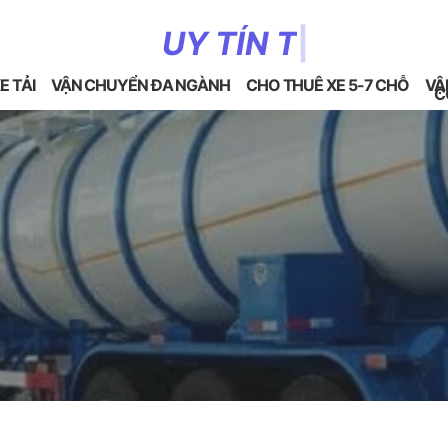
U
Y
T
Í
N
T
Ạ
O
N
Ê
N
T
H
Ư
|
E TẢI
VẬN CHUYỂN ĐA NGÀNH
CHO THUÊ XE 5-7 CHỖ
VẬ
C