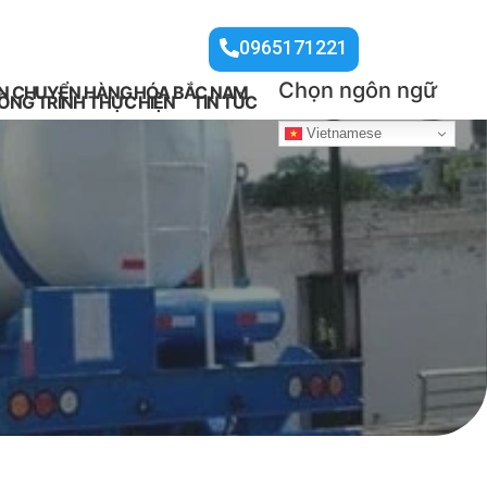
0965171221
Chọn ngôn ngữ
N CHUYỂN HÀNG HÓA BẮC NAM
ÔNG TRÌNH THỰC HIỆN
TIN TỨC
Vietnamese