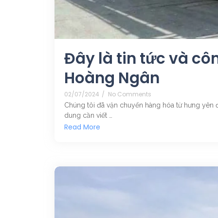
Đây là tin tức và cô
Hoàng Ngân
02/07/2024
/
No Comments
Chúng tôi đã vận chuyển hàng hóa từ hưng yên đế
dung cần viết …
Read More